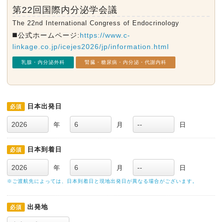
第22回国際内分泌学会議
The 22nd International Congress of Endocrinology
◼️公式ホームページ:
https://www.c-
linkage.co.jp/icejes2026/jp/information.html
乳腺・内分泌外科
腎臓・糖尿病・内分泌・代謝内科
日本出発日
必須
年
月
日
日本到着日
必須
年
月
日
※ご渡航先によっては、日本到着日と現地出発日が異なる場合がございます。
出発地
必須